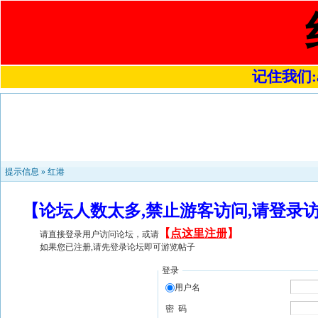
记住我们:a4
提示信息 »
红港
【论坛人数太多,禁止游客访问,请登录
【
点这里注册
】
请直接登录用户访问论坛，或请
如果您已注册,请先登录论坛即可游览帖子
登录
用户名
密 码