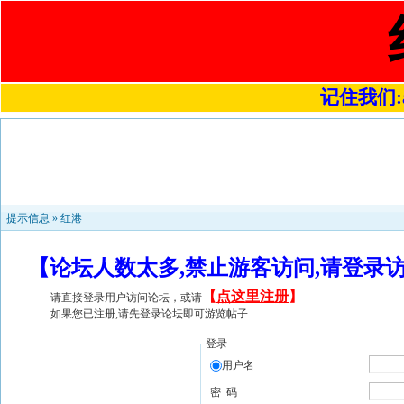
记住我们:a4
提示信息 »
红港
【论坛人数太多,禁止游客访问,请登录
【
点这里注册
】
请直接登录用户访问论坛，或请
如果您已注册,请先登录论坛即可游览帖子
登录
用户名
密 码