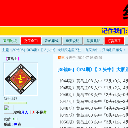
记住我们:a4
返回论坛
充值金币
发帖赚钱
重要说明
举报此贴
打赏高手
主题 :
[30错06]《074期》〖3 头中〗大胆跟这里下注，有买有中，只为彩民服务！
楼主
发表于: 2026-07-08 05:29
【
黄岛主
】
[30错06]《074期》〖3 头中
《044期》黄岛主03 头中『3头+0头+4
《045期》黄岛主03 头中『1头+2头+
《046期》黄岛主03 头中『2头+4头+0
新手上路
《047期》黄岛主03 头中『0头+1头+2
《048期》黄岛主03 头中『4头+2头+1
发帖
月入
十万
不是
梦
《049期》黄岛主03 头中『0头+1头+3
发贴:
310
《050期》黄岛主03 头中『3头+1头+4
威望:
310
点