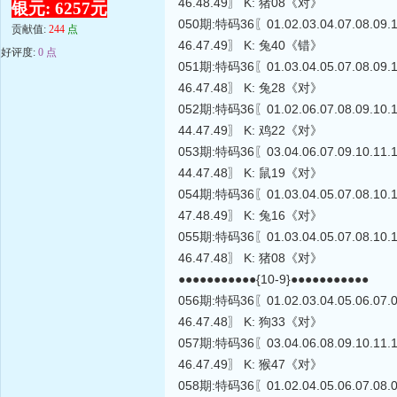
46.48.49〗 K: 猪08《对》
银元: 6257元
050期:特码36〖01.02.03.04.07.08.09.10.1
贡献值:
244
点
46.47.49〗 K: 兔40《错》
好评度:
0 点
051期:特码36〖01.03.04.05.07.08.09.11.1
46.47.48〗 K: 兔28《对》
052期:特码36〖01.02.06.07.08.09.10.11.1
44.47.49〗 K: 鸡22《对》
053期:特码36〖03.04.06.07.09.10.11.12.1
44.47.48〗 K: 鼠19《对》
054期:特码36〖01.03.04.05.07.08.10.11.1
47.48.49〗 K: 兔16《对》
055期:特码36〖01.03.04.05.07.08.10.11.1
46.47.48〗 K: 猪08《对》
●●●●●●●●●●●{10-9}●●●●●●●●●●●
056期:特码36〖01.02.03.04.05.06.07.08.1
46.47.48〗 K: 狗33《对》
057期:特码36〖03.04.06.08.09.10.11.12.1
46.47.49〗 K: 猴47《对》
058期:特码36〖01.02.04.05.06.07.08.09.1