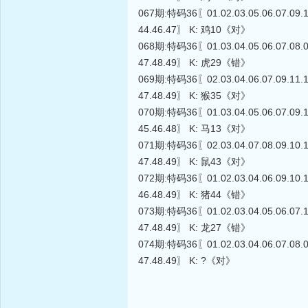
067期:特码36〖01.02.03.05.06.07.09.10.1
44.46.47〗 K: 鸡10《对》
068期:特码36〖01.03.04.05.06.07.08.09.1
47.48.49〗 K: 虎29《错》
069期:特码36〖02.03.04.06.07.09.11.12.1
47.48.49〗 K: 猴35《对》
070期:特码36〖01.03.04.05.06.07.09.10.1
45.46.48〗 K: 马13《对》
071期:特码36〖02.03.04.07.08.09.10.11.1
47.48.49〗 K: 鼠43《对》
072期:特码36〖01.02.03.04.06.09.10.12.1
46.48.49〗 K: 猪44《错》
073期:特码36〖01.02.03.04.05.06.07.11.1
47.48.49〗 K: 龙27《错》
074期:特码36〖01.02.03.04.06.07.08.09.1
47.48.49〗 K: ?《对》