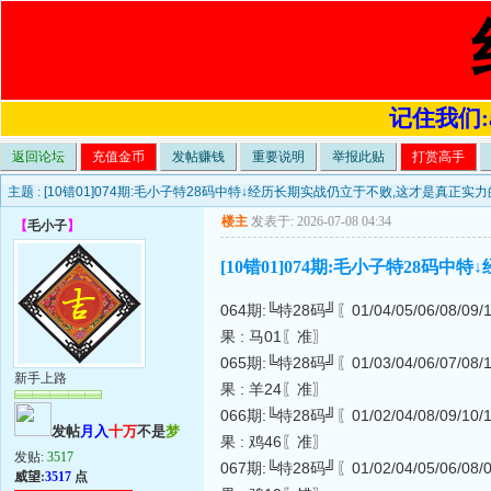
记住我们:a4
返回论坛
充值金币
发帖赚钱
重要说明
举报此贴
打赏高手
主题 :
[10错01]074期:毛小子特28码中特↓经历长期实战仍立于不败,这才是真正实
楼主
发表于: 2026-07-08 04:34
【
毛小子
】
[10错01]074期:毛小子特28
064期:╚特28码╝〖01/04/05/06/08/09/10/
果 : 马01〖准〗
065期:╚特28码╝〖01/03/04/06/07/08/13/
新手上路
果 : 羊24〖准〗
066期:╚特28码╝〖01/02/04/08/09/10/11/
发帖
月入
十万
不是
梦
果 : 鸡46〖准〗
发贴:
3517
067期:╚特28码╝〖01/02/04/05/06/08/09/
威望:
3517
点