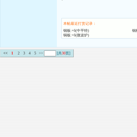
本帖最近打赏记录：
铜板:+6(中平特)
铜
铜板:+6(微波炉)
<<
1
2
3
4
5
>>
[共
30
页]