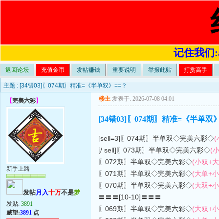
记住我们:a4
返回论坛
充值金币
发帖赚钱
重要说明
举报此贴
打赏高手
主题 :
[34错03]〖074期〗精准=《半单双》==？
楼主
发表于: 2026-07-08 04:01
【
完美六彩
】
[34错03]〖074期〗精准=《半单双
[sell=3]〖074期〗半单双◇完美六彩◇
[/ sell]〖073期〗半单双◇完美六彩◇
(
〖072期〗半单双◇完美六彩◇
(小双+大
新手上路
〖071期〗半单双◇完美六彩◇
(大单+小
〖070期〗半单双◇完美六彩◇
(大双+小
发帖
月入
十万
不是
梦
〓〓〓[10-10]〓〓〓
发贴:
3891
〖069期〗半单双◇完美六彩◇
(大双+小
威望:
3891
点