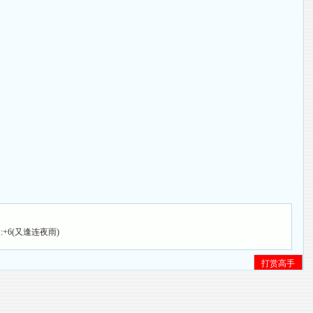
:+6(又逢连夜雨)
打赏高手