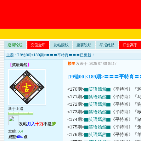
返回论坛
充值金币
发帖赚钱
重要说明
举报此贴
打赏高手
主题 :
[19错00]<189期>〓〓〓平特肖〓〓〓已更新！
楼主
发表于: 2026-07-08 03:17
【
笑语嫣然
】
[19错00]<189期>〓〓〓平特
<170期>
▇笑语嫣然▇
《平特肖》『鸡
<171期>
▇笑语嫣然▇
《平特肖》『马
<172期>
▇笑语嫣然▇
《平特肖》『狗
新手上路
<173期>
▇笑语嫣然▇
《平特肖》『猴
<174期>
▇笑语嫣然▇
《平特肖》『猪
发帖
月入
十万
不是
梦
<175期>
▇笑语嫣然▇
《平特肖》『兔
发贴:
604
<176期>
▇笑语嫣然▇
《平特肖》『羊
威望:
604
点