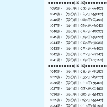
◆◆◆◆◆◆◆◆◆◆[10-10]◆◆◆◆◆◆◆◆
〈050期〉【殺①肖】0虎<开>兔40对
〈049期〉【殺①肖】0鼠<开>猪08对
〈048期〉【殺①肖】0狗<开>马49对
〈047期〉【殺①肖】0狗<开>兔04对
〈046期〉【殺①肖】0马<开>狗09对
〈045期〉【殺①肖】0鸡<开>狗09对
〈044期〉【殺①肖】0鸡<开>猪08对
〈043期〉【殺①肖】0羊<开>兔40对
〈042期〉【殺①肖】0羊<开>鸡34对
〈041期〉【殺①肖】0鸡<开>龙15对
◆◆◆◆◆◆◆◆◆◆[10-10]◆◆◆◆◆◆◆◆
〈040期〉【殺①肖】0鼠<开>牛18对
〈039期〉【殺①肖】0虎<开>蛇02对
〈038期〉【殺①肖】0牛<开>兔40对
〈037期〉【殺①肖】0猪<开>马49对
〈036期〉【殺①肖】0蛇<开>鼠43对
〈035期〉【殺①肖】0蛇<开>猪44对
〈034期〉【殺①肖】0牛<开>鼠19对