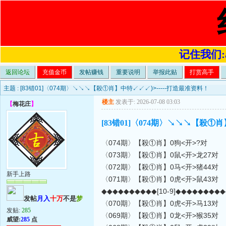
记住我们:a4
返回论坛
充值金币
发帖赚钱
重要说明
举报此贴
打赏高手
主题 :
[83错01]〈074期〉↘↘↘【殺①肖】中特↙↙↙)>-----打造最准资料！
楼主
发表于: 2026-07-08 03:03
【
梅花庄
】
[83错01]〈074期〉↘↘↘【殺①肖
〈074期〉【殺①肖】0狗<开>?对
〈073期〉【殺①肖】0鼠<开>龙27对
〈072期〉【殺①肖】0马<开>猪44对
新手上路
〈071期〉【殺①肖】0虎<开>鼠43对
◆◆◆◆◆◆◆◆◆◆[10-9]◆◆◆◆◆◆◆◆
发帖
月入
十万
不是
梦
〈070期〉【殺①肖】0虎<开>马13对
发贴:
285
〈069期〉【殺①肖】0龙<开>猴35对
威望:
285
点