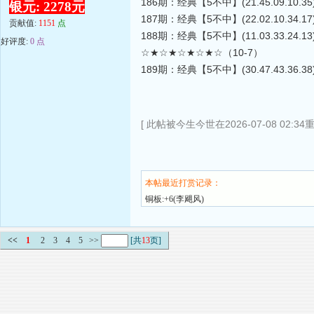
186期：经典【5不中】(21.45.09.10.35
银元: 2278元
187期：经典【5不中】(22.02.10.34.17
贡献值:
1151
点
188期：经典【5不中】(11.03.33.24.13
好评度:
0 点
☆★☆★☆★☆★☆（10-7）
189期：经典【5不中】(30.47.43.36
[ 此帖被今生今世在2026-07-08 02:34
本帖最近打赏记录：
铜板:+6(李飓风)
<<
1
2
3
4
5
>>
[共
13
页]