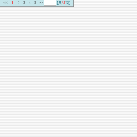
<<
1
2
3
4
5
>>
[共
31
页]