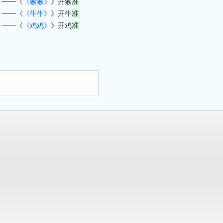
》━━《
《猴猴》
》开猴
准
》━━《
《牛牛》
》开牛
准
》━━《
《鸡鸡》
》开鸡
准