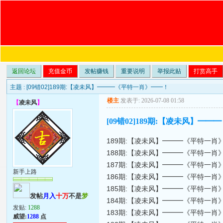
返回论坛
充值金币
发帖赚钱
重要说明
举报此贴
打赏高手
主题 :
[09错02]189期:【凌未风】━━━《平特一肖》━━！
楼主
发表于: 2026-07-08 01:58
【
凌未风
】
[09错02]189期:【凌未风】━
189期:【凌未风】━━━《平特一肖
188期:【凌未风】━━━《平特一肖
187期:【凌未风】━━━《平特一肖
新手上路
186期:【凌未风】━━━《平特一肖
185期:【凌未风】━━━《平特一肖
发帖
月入
十万
不是
梦
184期:【凌未风】━━━《平特一肖
发贴:
1288
183期:【凌未风】━━━《平特一肖
威望:
1288
点