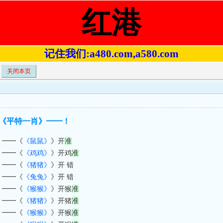
红港
记住我们:a480.com,a580.com
关闭本页
━━《平特一肖》━━！
》━━《
《鼠鼠》
》开
准
》━━《
《鸡鸡》
》开鸡
准
》━━《
《猪猪》
》开 错
》━━《
《兔兔》
》开 错
》━━《
《猴猴》
》开猴
准
》━━《
《猪猪》
》开猪
准
》━━《
《猴猴》
》开猴
准