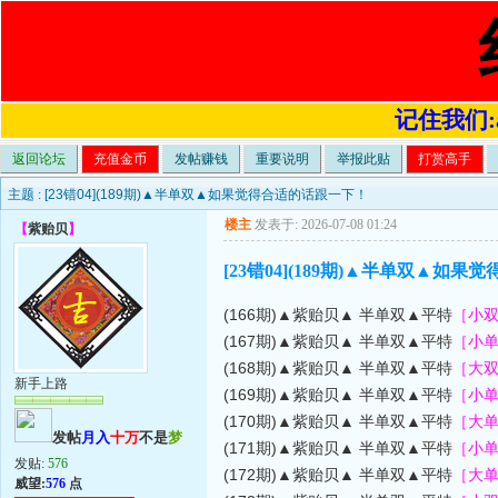
记住我们:a4
返回论坛
充值金币
发帖赚钱
重要说明
举报此贴
打赏高手
主题 :
[23错04](189期)▲半单双▲如果觉得合适的话跟一下！
楼主
发表于: 2026-07-08 01:24
【
紫贻贝
】
[23错04](189期)▲半单双▲如
(166期)▲紫贻贝▲ 半单双▲平特
［小双
(167期)▲紫贻贝▲ 半单双▲平特
［小单
(168期)▲紫贻贝▲ 半单双▲平特
［大双
新手上路
(169期)▲紫贻贝▲ 半单双▲平特
［小单
(170期)▲紫贻贝▲ 半单双▲平特
［大单
发帖
月入
十万
不是
梦
(171期)▲紫贻贝▲ 半单双▲平特
［小单
发贴:
576
(172期)▲紫贻贝▲ 半单双▲平特
［大单
威望:
576
点