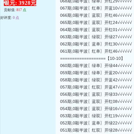
068期,0殺半波〖绿单〗开红29√√√√√√
银元: 3928元
067期,0殺半波〖红单〗开蓝10√√√√√√
贡献值:
817
点
066期,0殺半波〖蓝双〗开红46√√√√√√
好评度:
0 点
065期,0殺半波〖蓝双〗开红24√√√√√√
064期,0殺半波〖蓝双〗开红01√√√√√√
063期,0殺半波〖绿双〗开绿27√√√√√√
062期,0殺半波〖蓝单〗开红30√√√√√√
061期,0殺半波〖红单〗开红46√√√√√√
===================【10-10】
060期,0殺半波〖绿单〗开绿44√√√√√√
059期,0殺半波〖绿单〗开蓝20√√√√√√
058期,0殺半波〖绿双〗开蓝42√√√√√√
057期,0殺半波〖红双〗开蓝47√√√√√√
056期,0殺半波〖蓝双〗开绿33√√√√√√
055期,0殺半波〖蓝双〗开红08√√√√√√
054期,0殺半波〖蓝双〗开绿16√√√√√√
053期,0殺半波〖绿双〗开红19√√√√√√
052期,0殺半波〖蓝单〗开绿22√√√√√√
051期,0殺半波〖红双〗开绿28√√√√√√