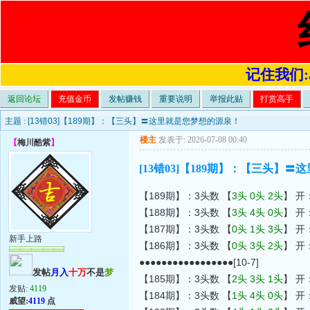
记住我们:a4
返回论坛
充值金币
发帖赚钱
重要说明
举报此贴
打赏高手
主题 :
[13错03]【189期】：【三头】〓这里就是您梦想的源泉！
楼主
发表于: 2026-07-08 00:40
【
梅川酷紫
】
[13错03]【189期】：【三头】
【189期】：3头数 【
3头 0头 2头
】 开
【188期】：3头数 【
3头 4头 0头
】 开
【187期】：3头数 【
0头 1头 3头
】 开
新手上路
【186期】：3头数 【
0头 3头 2头
】 开
●●●●●●●●●●●●●●●●●[10-7]
发帖
月入
十万
不是
梦
【185期】：3头数 【
2头 3头 1头
】 开
发贴:
4119
【184期】：3头数 【
1头 4头 0头
】 开
威望:
4119
点