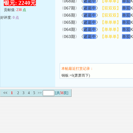
〈068期〉《
诸葛中
》
【单单单】
单双
K
银元: 2240元
〈067期〉《
诸葛中
》
【双双双】
单双
K
贡献值:
238
点
〈066期〉《
诸葛中
》
【双双双】
单双
K
好评度:
0 点
〈065期〉《
诸葛中
》
【单单单】
单双
〈064期〉《
诸葛中
》
【单单单】
单双
K
〈063期〉《
诸葛中
》
【单单单】
单双
K
本帖最近打赏记录：
铜板:+6(萧萧而下)
<<
1
2
3
4
5
>>
[共
56
页]