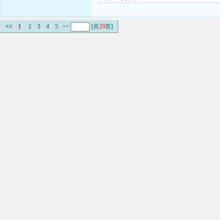
<<
1
2
3
4
5
>>
[共
29
页]