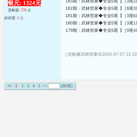
183期：武林世家◆专业5尾【［3尾2
银元: 1324元
182期：武林世家◆专业5尾【［8尾3
贡献值:
578
点
181期：武林世家◆专业5尾【［3尾6
好评度:
0 点
180期：武林世家◆专业5尾【［3尾1
179期：武林世家◆专业5尾【［9尾4
[ 此帖被武林世家在2026-07-07 22:2
<<
1
2
3
4
5
>>
[共
8
页]