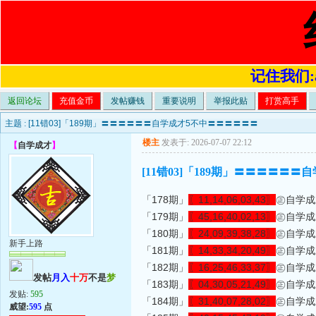
记住我们:a4
返回论坛
充值金币
发帖赚钱
重要说明
举报此贴
打赏高手
主题 :
[11错03]「189期」〓〓〓〓〓〓自学成才5不中〓〓〓〓〓〓
楼主
发表于: 2026-07-07 22:12
【
自学成才
】
[11错03]「189期」〓〓〓〓〓
「178期」
〖11,14,06,03,43〗
㊣自学成才㊣
「179期」
〖45,16,40,02,13〗
㊣自学成才㊣
「180期」
〖24,09,39,38,28〗
㊣自学成才㊣
新手上路
「181期」
〖14,33,34,20,49〗
㊣自学成才㊣
「182期」
〖16,25,46,33,37〗
㊣自学成才㊣
发帖
月入
十万
不是
梦
「183期」
〖04,30,05,21,49〗
㊣自学成才㊣
发贴:
595
「184期」
〖31,40,07,28,02〗
㊣自学成才㊣
威望:
595
点