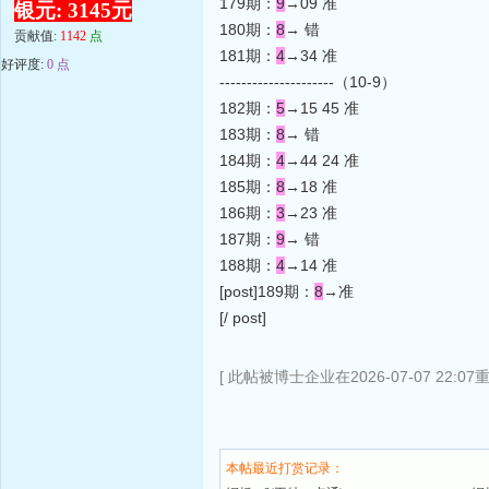
179期：
9
→09 准
银元: 3145元
180期：
8
→ 错
贡献值:
1142
点
181期：
4
→34 准
好评度:
0 点
---------------------（10-9）
182期：
5
→15 45 准
183期：
8
→ 错
184期：
4
→44 24 准
185期：
8
→18 准
186期：
3
→23 准
187期：
9
→ 错
188期：
4
→14 准
[post]189期：
8
→准
[/ post]
[ 此帖被博士企业在2026-07-07 22:07
本帖最近打赏记录：