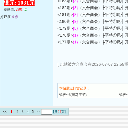
<183期>
{3}
（六合商会）╞平特①尾╡ 开奖:
银元: 1031元
<182期>
{3}
（六合商会）╞平特①尾╡ 开奖
贡献值:
2901
点
<181期>
{8}
（六合商会）╞平特①尾╡ 开
好评度:
0 点
<180期>
{9}
（六合商会）╞平特①尾╡ 开奖:
<179期>
{5}
（六合商会）╞平特①尾╡ 开奖
<178期>
{1}
（六合商会）╞平特①尾╡ 开奖
<177期>
{1}
（六合商会）╞平特①尾╡ 开奖:
[ 此帖被六合商会在2026-07-07 22:55
本帖最近打赏记录：
铜板:+6(黑马王子)
铜板:
<<
1
2
3
4
5
>>
[共
24
页]