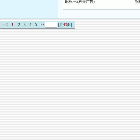
铜板:+6(科美广告)
铜
<<
1
2
3
4
5
>>
[共
43
页]