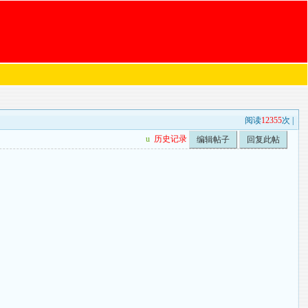
阅读
12355
次 |
u
历史记录
编辑帖子
回复此帖