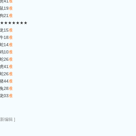
虎41
准
鼠19
准
狗21
准
★★★★★★★★
龙15
准
牛18
准
蛇14
准
鸡10
准
蛇26
准
虎41
准
蛇26
准
猪44
准
兔28
准
龙03
准
重新编辑 ]