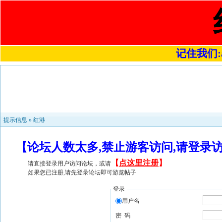
记住我们:a4
提示信息 »
红港
【论坛人数太多,禁止游客访问,请登录
【
点这里注册
】
请直接登录用户访问论坛，或请
如果您已注册,请先登录论坛即可游览帖子
登录
用户名
密 码