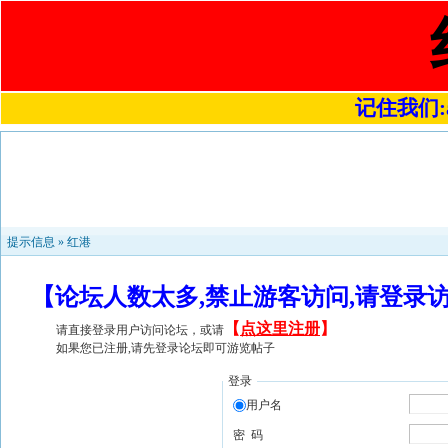
记住我们:a4
提示信息 »
红港
【论坛人数太多,禁止游客访问,请登录
【
点这里注册
】
请直接登录用户访问论坛，或请
如果您已注册,请先登录论坛即可游览帖子
登录
用户名
密 码