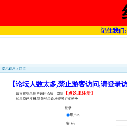
记住我们:a4
提示信息 »
红港
【论坛人数太多,禁止游客访问,请登录
【
点这里注册
】
请直接登录用户访问论坛，或请
如果您已注册,请先登录论坛即可游览帖子
登录
用户名
密 码