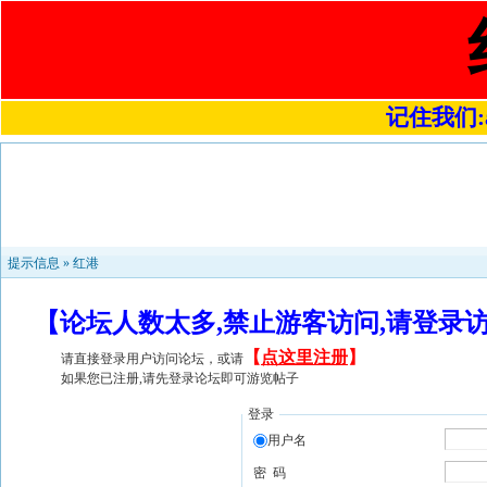
记住我们:a4
提示信息 »
红港
【论坛人数太多,禁止游客访问,请登录
【
点这里注册
】
请直接登录用户访问论坛，或请
如果您已注册,请先登录论坛即可游览帖子
登录
用户名
密 码