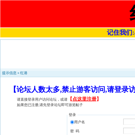
记住我们:a4
提示信息 »
红港
【论坛人数太多,禁止游客访问,请登录
【
点这里注册
】
请直接登录用户访问论坛，或请
如果您已注册,请先登录论坛即可游览帖子
登录
用户名
密 码