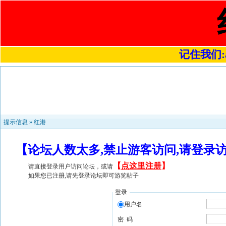
记住我们:a4
提示信息 »
红港
【论坛人数太多,禁止游客访问,请登录
【
点这里注册
】
请直接登录用户访问论坛，或请
如果您已注册,请先登录论坛即可游览帖子
登录
用户名
密 码