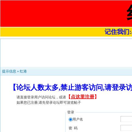
记住我们:a4
提示信息 »
红港
【论坛人数太多,禁止游客访问,请登录
【
点这里注册
】
请直接登录用户访问论坛，或请
如果您已注册,请先登录论坛即可游览帖子
登录
用户名
密 码