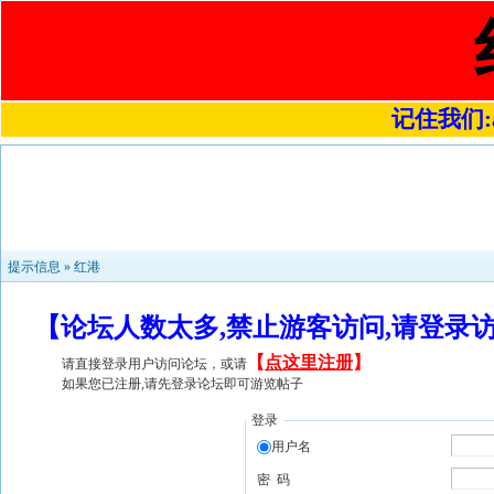
记住我们:a4
提示信息 »
红港
【论坛人数太多,禁止游客访问,请登录
【
点这里注册
】
请直接登录用户访问论坛，或请
如果您已注册,请先登录论坛即可游览帖子
登录
用户名
密 码