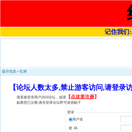
记住我们:a4
提示信息 »
红港
【论坛人数太多,禁止游客访问,请登录
【
点这里注册
】
请直接登录用户访问论坛，或请
如果您已注册,请先登录论坛即可游览帖子
登录
用户名
密 码