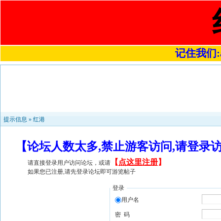
记住我们:a4
提示信息 »
红港
【论坛人数太多,禁止游客访问,请登录
【
点这里注册
】
请直接登录用户访问论坛，或请
如果您已注册,请先登录论坛即可游览帖子
登录
用户名
密 码