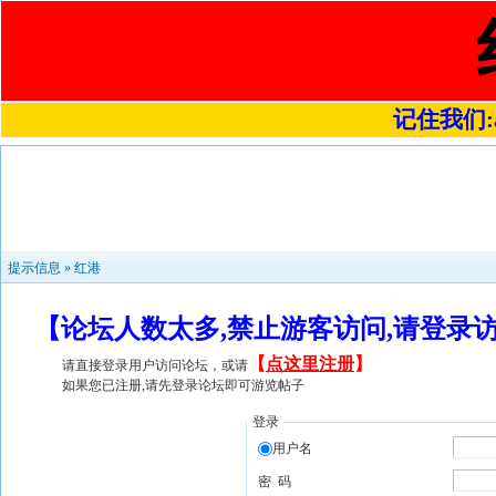
记住我们:a4
提示信息 »
红港
【论坛人数太多,禁止游客访问,请登录
【
点这里注册
】
请直接登录用户访问论坛，或请
如果您已注册,请先登录论坛即可游览帖子
登录
用户名
密 码