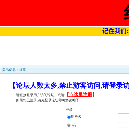
记住我们:a4
提示信息 »
红港
【论坛人数太多,禁止游客访问,请登录
【
点这里注册
】
请直接登录用户访问论坛，或请
如果您已注册,请先登录论坛即可游览帖子
登录
用户名
密 码