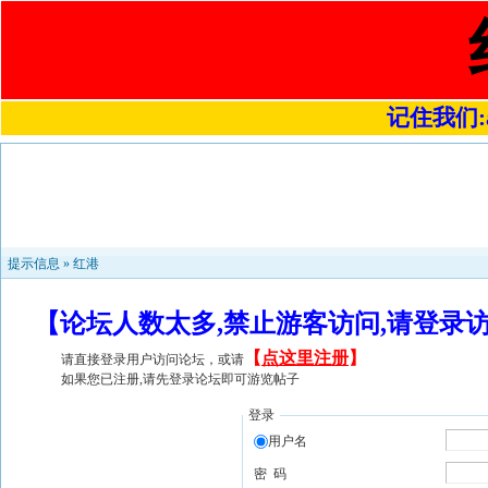
记住我们:a4
提示信息 »
红港
【论坛人数太多,禁止游客访问,请登录
【
点这里注册
】
请直接登录用户访问论坛，或请
如果您已注册,请先登录论坛即可游览帖子
登录
用户名
密 码