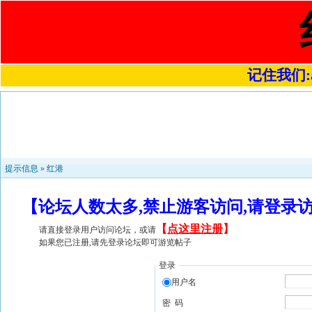
记住我们:a4
提示信息 »
红港
【论坛人数太多,禁止游客访问,请登录
【
点这里注册
】
请直接登录用户访问论坛，或请
如果您已注册,请先登录论坛即可游览帖子
登录
用户名
密 码