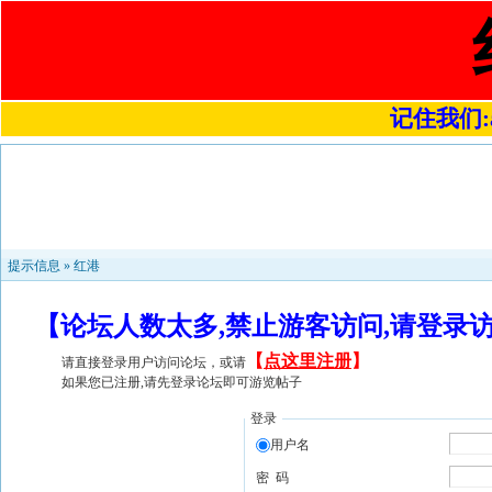
记住我们:a4
提示信息 »
红港
【论坛人数太多,禁止游客访问,请登录
【
点这里注册
】
请直接登录用户访问论坛，或请
如果您已注册,请先登录论坛即可游览帖子
登录
用户名
密 码