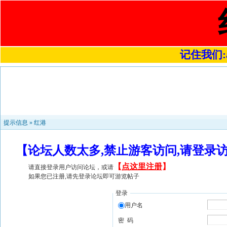
记住我们:a4
提示信息 »
红港
【论坛人数太多,禁止游客访问,请登录
【
点这里注册
】
请直接登录用户访问论坛，或请
如果您已注册,请先登录论坛即可游览帖子
登录
用户名
密 码