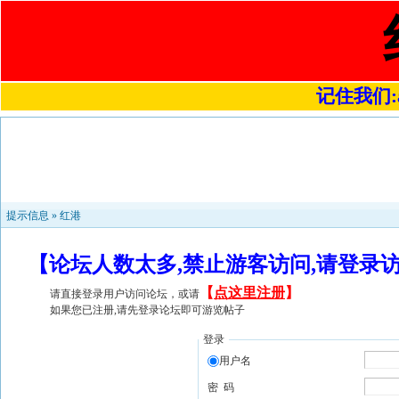
记住我们:a4
提示信息 »
红港
【论坛人数太多,禁止游客访问,请登录
【
点这里注册
】
请直接登录用户访问论坛，或请
如果您已注册,请先登录论坛即可游览帖子
登录
用户名
密 码