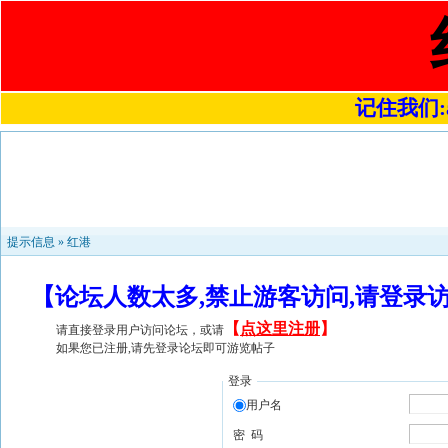
记住我们:a4
提示信息 »
红港
【论坛人数太多,禁止游客访问,请登录
【
点这里注册
】
请直接登录用户访问论坛，或请
如果您已注册,请先登录论坛即可游览帖子
登录
用户名
密 码