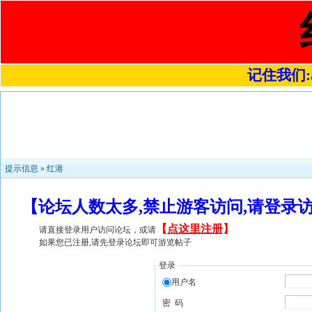
记住我们:a4
提示信息 »
红港
【论坛人数太多,禁止游客访问,请登录
【
点这里注册
】
请直接登录用户访问论坛，或请
如果您已注册,请先登录论坛即可游览帖子
登录
用户名
密 码