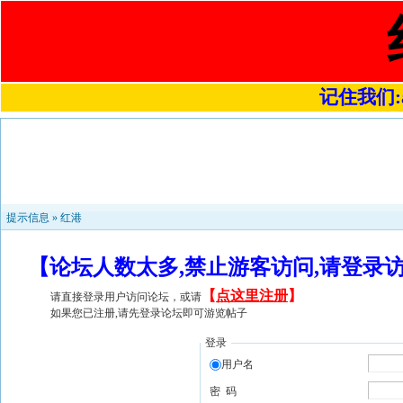
记住我们:a4
提示信息 »
红港
【论坛人数太多,禁止游客访问,请登录
【
点这里注册
】
请直接登录用户访问论坛，或请
如果您已注册,请先登录论坛即可游览帖子
登录
用户名
密 码