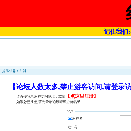
记住我们:a4
提示信息 »
红港
【论坛人数太多,禁止游客访问,请登录
【
点这里注册
】
请直接登录用户访问论坛，或请
如果您已注册,请先登录论坛即可游览帖子
登录
用户名
密 码