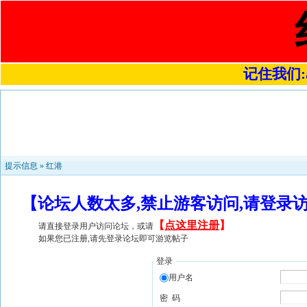
记住我们:a4
提示信息 »
红港
【论坛人数太多,禁止游客访问,请登录
【
点这里注册
】
请直接登录用户访问论坛，或请
如果您已注册,请先登录论坛即可游览帖子
登录
用户名
密 码