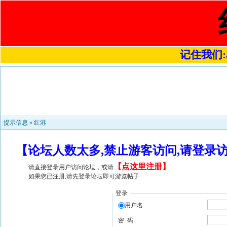
记住我们:a4
提示信息 »
红港
【论坛人数太多,禁止游客访问,请登录
【
点这里注册
】
请直接登录用户访问论坛，或请
如果您已注册,请先登录论坛即可游览帖子
登录
用户名
密 码