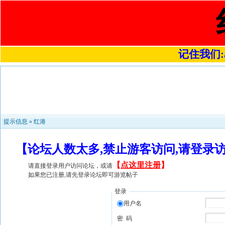
记住我们:a4
提示信息 »
红港
【论坛人数太多,禁止游客访问,请登录
【
点这里注册
】
请直接登录用户访问论坛，或请
如果您已注册,请先登录论坛即可游览帖子
登录
用户名
密 码