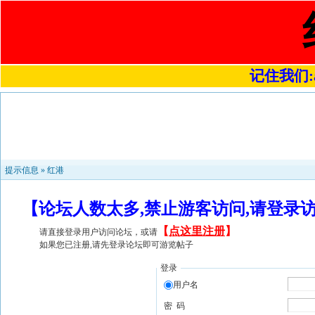
记住我们:a4
提示信息 »
红港
【论坛人数太多,禁止游客访问,请登录
【
点这里注册
】
请直接登录用户访问论坛，或请
如果您已注册,请先登录论坛即可游览帖子
登录
用户名
密 码