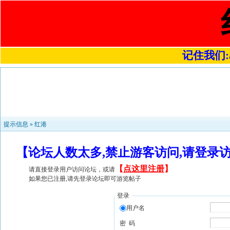
记住我们:a4
提示信息 »
红港
【论坛人数太多,禁止游客访问,请登录
【
点这里注册
】
请直接登录用户访问论坛，或请
如果您已注册,请先登录论坛即可游览帖子
登录
用户名
密 码