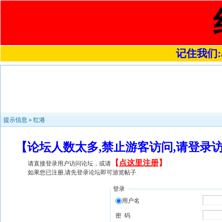
记住我们:a4
提示信息 »
红港
【论坛人数太多,禁止游客访问,请登录
【
点这里注册
】
请直接登录用户访问论坛，或请
如果您已注册,请先登录论坛即可游览帖子
登录
用户名
密 码